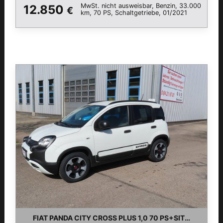
MwSt. nicht ausweisbar, Benzin, 33.000
12.850
€
km, 70 PS, Schaltgetriebe, 01/2021
FIAT PANDA CITY CROSS PLUS 1,0 70 PS+SITZ+WSS H