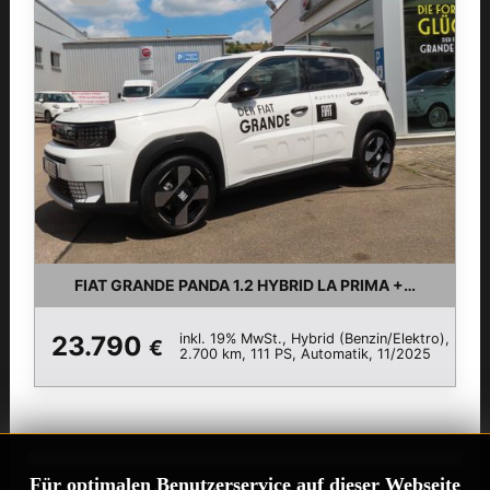
FIAT GRANDE PANDA 1.2 HYBRID LA PRIMA +WINTERP
inkl. 19% MwSt., Hybrid (Benzin/Elektro),
23.790
€
2.700 km, 111 PS, Automatik, 11/2025
Für optimalen Benutzerservice auf dieser Webseite